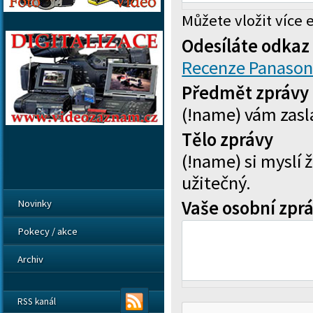
Můžete vložit více
Odesíláte odkaz
Recenze Panason
Předmět zprávy
(!name) vám zasl
Tělo zprávy
(!name) si myslí 
užitečný.
Vaše osobní zpr
Novinky
Pokecy / akce
Archiv
RSS kanál