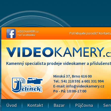
VIDEOKAMERY.cz
Potřebujete poradit? Kontaktuj
na Facebooku
Kamenný specialista prodeje videokamer a příslušenst
Minská 37, Brno 616 00
Tel.: 541 218 591 a 601 331 994
E-mail:
info@videokamery.cz
Po - Pá: 10:00-17:00
Úvod
Kontakt
Bazar
Půjčovna
Ser