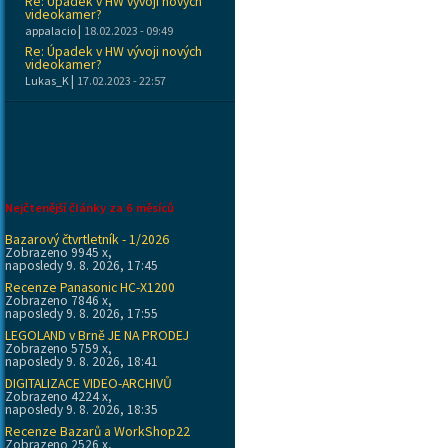
Re: Úpadek v HW vývoji nových
videokamer?
|
appalacio
18.02.2023 - 09:49
Re: Úpadek v HW vývoji nových
videokamer?
|
Lukas_K
17.02.2023 - 22:57
Nejčtenější články za 6 měsíců
Bazarový čtvrtletník - 1/2026
Zobrazeno 9945 x,
naposledy 9. 8. 2026, 17:45
Recenze Panasonic HC-X1200
Zobrazeno 7846 x,
naposledy 9. 8. 2026, 17:55
LEGOLAND v Brně JE NA PRODEJ
Zobrazeno 5759 x,
naposledy 9. 8. 2026, 18:41
DIGITALIZACE VIDEO-ARCHIVŮ
Zobrazeno 4224 x,
naposledy 9. 8. 2026, 18:35
Recenze Bazarů a WorkShop22
Zobrazeno 2526 x,