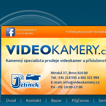
VIDEOKAMERY.cz
Potřebujete poradit? Kontaktuj
na Facebooku
Kamenný specialista prodeje videokamer a příslušenst
Minská 37, Brno 616 00
Tel.: 541 218 591 a 601 331 994
E-mail:
info@videokamery.cz
Po - Pá: 10:00-17:00
Úvod
Kontakt
Bazar
Půjčovna
Ser