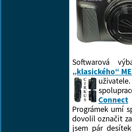
Softwarová vý
„klasického“ M
uživate
spolupr
Connect
Prográmek umí sp
dovolil označit z
jsem pár desítek