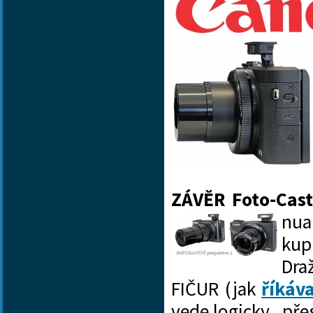
ZÁVĚR Foto-Cas
nua
kup
Dra
FIČUR (jak
říkáv
vede logicky „pře