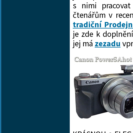
s nimi pracovat
čtenářům v rece
tradiční Prodej
je zde k doplněn
jej má
zezadu
vpr