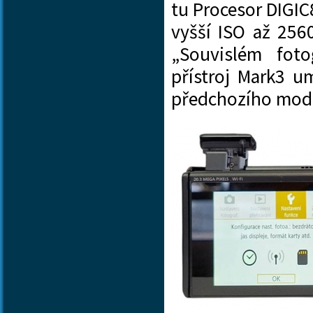
tu Procesor DIGIC
vyšší ISO až 256
„Souvislém fot
přístroj Mark3 u
předchozího mo