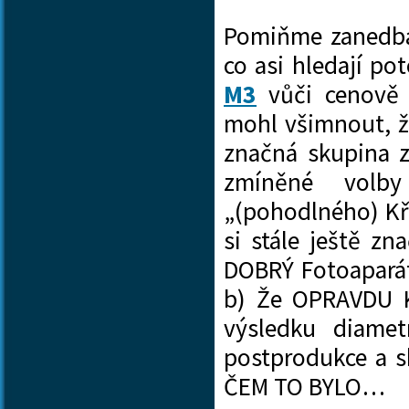
Pomiňme zanedbat
co asi hledají pot
M3
vůči cenově 
mohl všimnout, že
značná skupina z
zmíněné volby
„(pohodlného) Křes
si stále ještě zn
DOBRÝ Fotoaparát
b) Že OPRAVDU KV
výsledku diamet
postprodukce a s
ČEM TO BYLO…