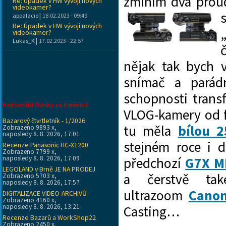
zmíním dva proud
Re: Úpadek v HW vývoji nových
videokamer?
|
appalacio
18.02.2023 - 09:49
Re: Úpadek v HW vývoji nových
videokamer?
|
Lukas_K
17.02.2023 - 22:57
nějak tak bych v
snímač a parád
schopnosti trans
Nejčtenější články za 6 měsíců
VLOG-kamery od 
Bazarový čtvrtletník - 1/2026
tu měla
bílou 
Zobrazeno 9893 x,
naposledy 8. 8. 2026, 17:01
stejném roce i 
Recenze Panasonic HC-X1200
Zobrazeno 7799 x,
naposledy 8. 8. 2026, 17:09
předchozí
G7X M
LEGOLAND v Brně JE NA PRODEJ
a čerstvě ta
Zobrazeno 5703 x,
naposledy 8. 8. 2026, 17:57
ultrazoom
Canon
DIGITALIZACE VIDEO-ARCHIVŮ
Zobrazeno 4160 x,
naposledy 8. 8. 2026, 13:21
Casting…
Recenze Bazarů a WorkShop22
Zobrazeno 2450 x,