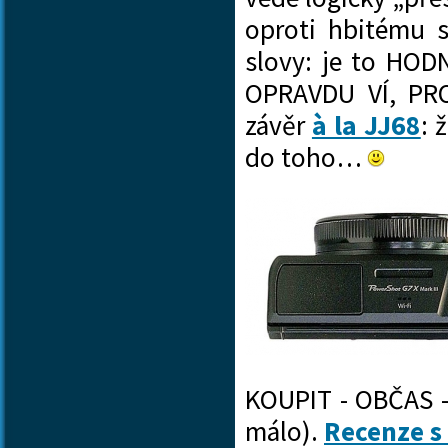
oproti hbitému 
slovy: je to HOD
OPRAVDU VÍ, PROČ
závěr
à la JJ68
: 
do toho…
KOUPIT - OBČAS 
málo).
Recenze s