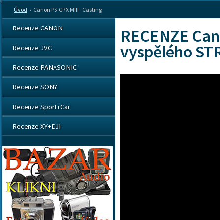
Úvod
›
Canon PS-G7X MIII - Casting
Recenze CANON
RECENZE Cano
vyspělého ST
Recenze JVC
Recenze PANASONIC
Recenze SONY
Recenze Sport+Car
Recenze XY+DJI