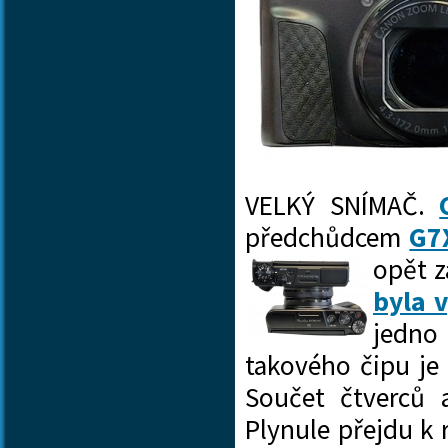
VELKÝ SNÍMAČ.
předchůdcem
G7
opět z
byla 
jedno
takového čipu je 
Součet čtverců 
Plynule přejdu k 