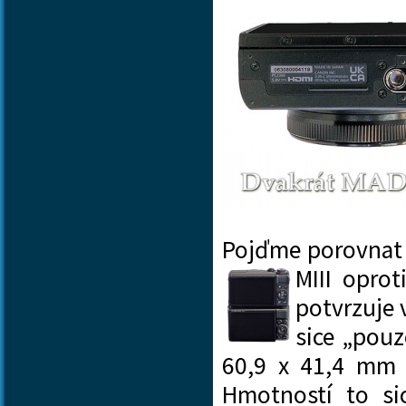
Pojďme porovnat 
MIII oprot
potvrzuje 
sice „pouz
60,9 x 41,4 mm 
Hmotností to si