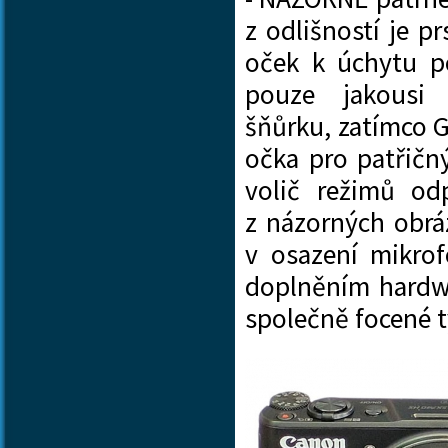
z odlišností je p
oček k úchytu p
pouze jakous
šňůrku, zatímco G
očka pro patřičn
volič režimů odp
z názorných obráz
v osazení mikrof
doplněním hardw
společně focené 