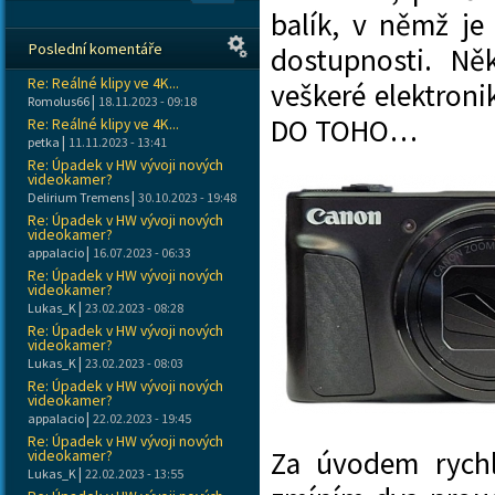
balík, v němž je
Poslední komentáře
dostupnosti.
Ně
Re: Reálné klipy ve 4K...
veškeré elektroni
|
Romolus66
18.11.2023 - 09:18
DO TOHO…
Re: Reálné klipy ve 4K...
|
petka
11.11.2023 - 13:41
Re: Úpadek v HW vývoji nových
videokamer?
|
Delirium Tremens
30.10.2023 - 19:48
Re: Úpadek v HW vývoji nových
videokamer?
|
appalacio
16.07.2023 - 06:33
Re: Úpadek v HW vývoji nových
videokamer?
|
Lukas_K
23.02.2023 - 08:28
Re: Úpadek v HW vývoji nových
videokamer?
|
Lukas_K
23.02.2023 - 08:03
Re: Úpadek v HW vývoji nových
videokamer?
|
appalacio
22.02.2023 - 19:45
Re: Úpadek v HW vývoji nových
Za úvodem rychl
videokamer?
|
Lukas_K
22.02.2023 - 13:55