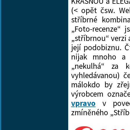
KRÁSNOU a ELEG
(< opět čsw. Web
stříbrné kombin
„Foto-recenze“ j
„stříbrnou“ verzi
její podobiznu. Č
nijak mnoho a
„nekulhá“ za k
vyhledávanou) če
málokdo by zřejm
výrobcem označe
vpravo
v povede
zmíněného „Stř