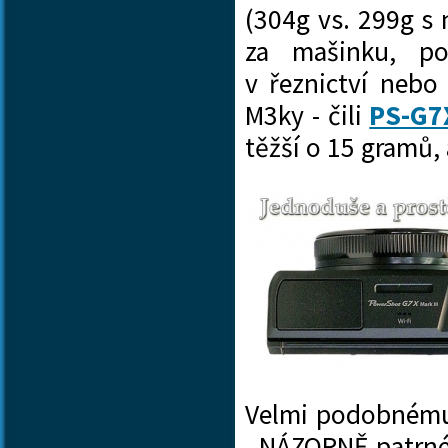
(304g vs. 299g s
za mašinku, p
v řeznictví nebo
M3ky - čili
PS-G7
těžší o 15 gramů
Velmi podobnému 
- NÁZORNĚ patrné