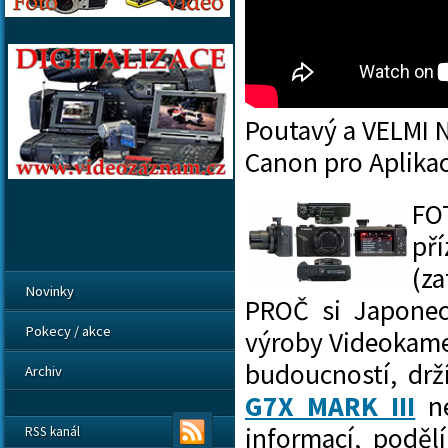
Poutavý a VELMI
Canon pro Aplika
FO
př
(z
Novinky
PROČ si Japonec 
Pokecy / akce
výroby Videokame
budoucností, drž
Archiv
G7X MARK III
ne
informací, poděl
RSS kanál