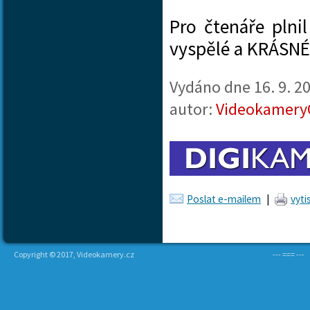
Pro čtenáře pln
vyspělé a KRÁSNÉ
Vydáno dne
16. 9. 2
autor:
Videokamery
Poslat e-mailem
|
vyti
Copyright © 2017, Videokamery.cz
--- === ---