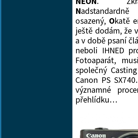
NEON
. Zkra
N
adstandardn
osazený,
O
katě 
ještě dodám, že 
a v době psaní čl
neboli IHNED pr
Fotoaparát, mus
společný Casting
Canon PS SX740. 
významné proce
přehlídku…