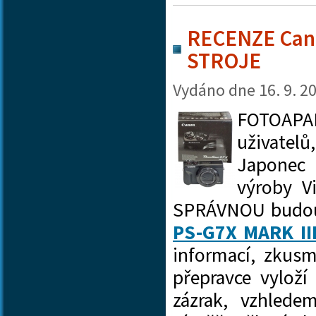
RECENZE Cano
STROJE
Vydáno dne
16. 9. 2
FOTOAPAR
uživatelů
Japonec 
výroby V
SPRÁVNOU budouc
PS-G7X MARK II
informací, zkus
přepravce vyloží
zázrak, vzhled