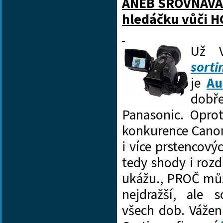
ANEB SROVNÁVÁNÍ
hledáčku vůči 
Už 
sort
je
Au
dobř
Panasonic. Oprot
konkurence Cano
i
více prstencový
tedy shody i rozd
ukážu., PROČ může
nejdražší, ale 
všech dob. Vážení