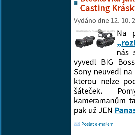
Casting Krásk
Vydáno dne
12. 10. 
Na 
„roz
nás 
vyvedl BIG Boss
Sony neuvedl na
kterou nelze po
šáteček. Po
kameramanům ta
pak už JEN
Pana
Poslat e-mailem