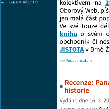
kolektivem na
2
naposledy 6. 8. 2026, 21:23
Oborový Web, píš
jen malá část pop
Ve své touze dě
knihu
o svém ob
obchodník či ne
JISTOTA
v Brně-
Poslat e-mailem
Recenze: Pana
historie
Vydáno dne
16. 3. 2