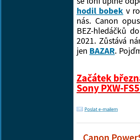
se loni úplně od
hodil bobek
v ro
nás. Canon opus
BEZ-hledáčků do
2021. Zůstává n
jen
BAZAR
. Pojďm
Začátek březn
Sony PXW-FS5 M
Poslat e-mailem
Canon PowerS