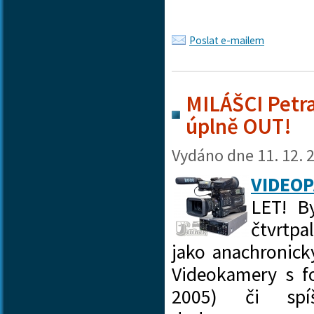
Poslat e-mailem
MILÁŠCI Petra
úplně OUT!
Vydáno dne
11. 12. 
VIDEOP
LET! B
čtvrtpa
jako anachronick
Videokamery s fo
2005) či spí