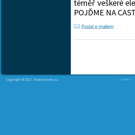
téměř veškeré ele
POJĎME NA CAS
Poslat e-mailem
Copyright © 2017, Videokamery.cz
--- === ---