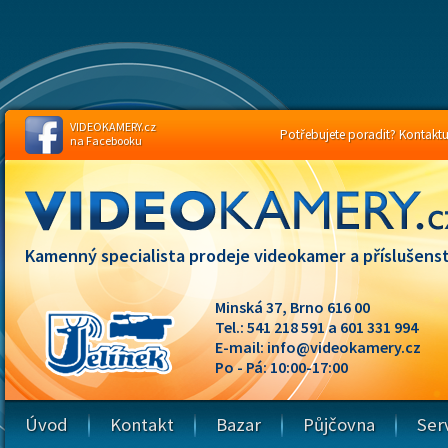
VIDEOKAMERY.cz
Potřebujete poradit? Kontaktuj
na Facebooku
Kamenný specialista prodeje videokamer a příslušenst
Minská 37, Brno 616 00
Tel.: 541 218 591 a 601 331 994
E-mail:
info@videokamery.cz
Po - Pá: 10:00-17:00
Úvod
Kontakt
Bazar
Půjčovna
Ser