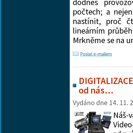
dodnes provozo
počtech; a neje
nastínit, proč 
lineárním průběh
Mrkněme se na u
Poslat e-mailem
DIGITALIZACE
od nás…
Vydáno dne
14. 11. 
Náš-v
Video