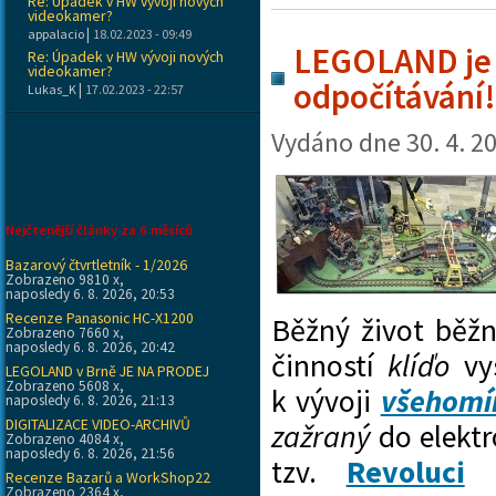
Re: Úpadek v HW vývoji nových
videokamer?
|
appalacio
18.02.2023 - 09:49
LEGOLAND je 
Re: Úpadek v HW vývoji nových
videokamer?
odpočítávání!
|
Lukas_K
17.02.2023 - 22:57
Vydáno dne
30. 4. 2
Nejčtenější články za 6 měsíců
Bazarový čtvrtletník - 1/2026
Zobrazeno 9810 x,
naposledy 6. 8. 2026, 20:53
Recenze Panasonic HC-X1200
Běžný život běž
Zobrazeno 7660 x,
naposledy 6. 8. 2026, 20:42
činností
klíďo
vys
LEGOLAND v Brně JE NA PRODEJ
Zobrazeno 5608 x,
k vývoji
všehomí
naposledy 6. 8. 2026, 21:13
DIGITALIZACE VIDEO-ARCHIVŮ
zažraný
do elektr
Zobrazeno 4084 x,
naposledy 6. 8. 2026, 21:56
tzv.
Revoluci
p
Recenze Bazarů a WorkShop22
Zobrazeno 2364 x,