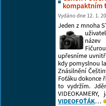
kompaktním t
Vydáno dne
12. 1. 2
Jeden z mnoha S
uživate
náze
Fičurou
upřesníme uvnitř
kdy pomyslnou la
Znásilnění Češti
Foťáku dokonce ř
to vydržím. Jd
VIDEOKAMERY, ja
VIDEOFOŤÁK
…