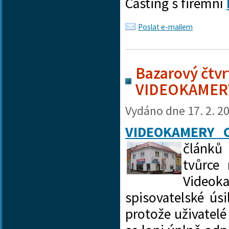
Casting s firemní
Poslat e-mailem
Bazarový čtvrt
VIDEOKAMER
Vydáno dne
17. 2. 2
VIDEOKAMERY 
článků
tvůrce
Videok
spisovatelské úsi
protože uživatel