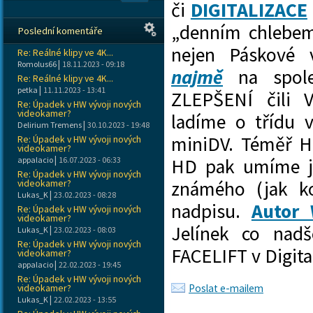
či
DIGITALIZACE
„denním chlebem
Poslední komentáře
nejen Páskové v
Re: Reálné klipy ve 4K...
|
Romolus66
18.11.2023 - 09:18
najmě
na spol
Re: Reálné klipy ve 4K...
|
petka
11.11.2023 - 13:41
ZLEPŠENÍ čili V
Re: Úpadek v HW vývoji nových
videokamer?
ladíme o třídu v
|
Delirium Tremens
30.10.2023 - 19:48
miniDV. Téměř HD
Re: Úpadek v HW vývoji nových
videokamer?
|
appalacio
16.07.2023 - 06:33
HD pak umíme je
Re: Úpadek v HW vývoji nových
videokamer?
známého (jak ko
|
Lukas_K
23.02.2023 - 08:28
nadpisu.
Autor
Re: Úpadek v HW vývoji nových
videokamer?
Jelínek co nad
|
Lukas_K
23.02.2023 - 08:03
Re: Úpadek v HW vývoji nových
FACELIFT v Digita
videokamer?
|
appalacio
22.02.2023 - 19:45
Re: Úpadek v HW vývoji nových
videokamer?
Poslat e-mailem
|
Lukas_K
22.02.2023 - 13:55