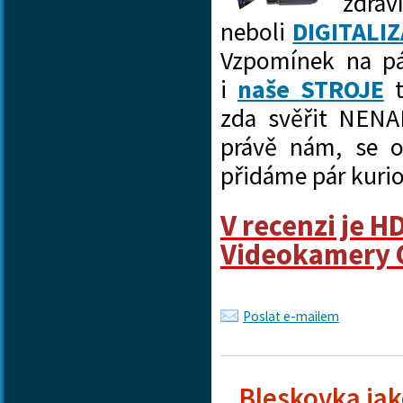
zdra
neboli
DIGITALI
Vzpomínek na pá
i
naše STROJE
t
zda svěřit NENA
právě nám, se o
přidáme pár kurio
V recenzi je H
Videokamery 
Poslat e-mailem
Bleskovka jak