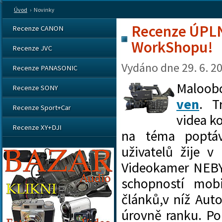
Úvod
›
Novinky
Recenze ÚPLN
Recenze CANON
WorkShopu!
Recenze JVC
Vydáno dne
29. 6. 2
Recenze PANASONIC
Maloob
Recenze SONY
ven
. T
Recenze Sport+Car
videa k
Recenze XY+DJI
na téma poptávk
uživatelů žije v 
Videokamer NEBY
schopností mobi
článků,v níž Auto
úrovně ranku. Po