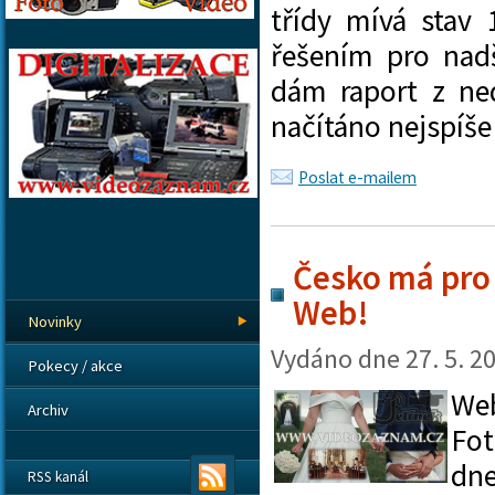
třídy mívá stav 
řešením pro nadš
dám raport z n
načítáno nejspíš
Poslat e-mailem
Česko má pro
Web!
Novinky
Vydáno dne
27. 5. 2
Pokecy / akce
We
Archiv
Fot
d
RSS kanál