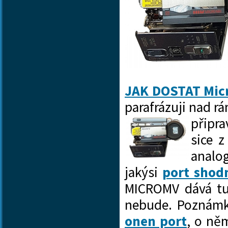
JAK DOSTAT Mi
parafrázuji nad r
připr
sice z
analo
jakýsi
port shod
MICROMV dává tuš
nebude. Poznámk
onen port
, o ně