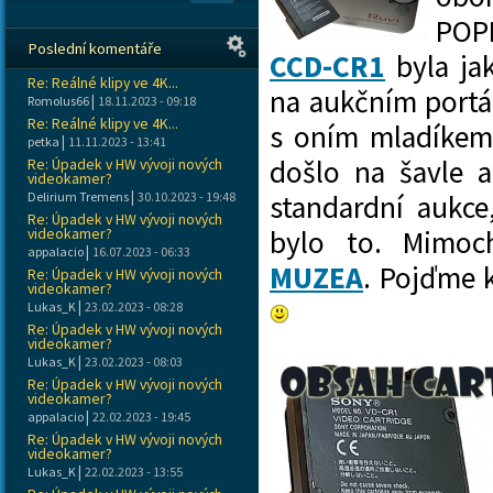
POPR
Poslední komentáře
CCD-CR1
byla ja
Re: Reálné klipy ve 4K...
na aukčním portá
|
Romolus66
18.11.2023 - 09:18
Re: Reálné klipy ve 4K...
s oním mladíkem,
|
petka
11.11.2023 - 13:41
došlo na šavle a
Re: Úpadek v HW vývoji nových
videokamer?
|
Delirium Tremens
30.10.2023 - 19:48
standardní aukce
Re: Úpadek v HW vývoji nových
videokamer?
bylo to. Mimoc
|
appalacio
16.07.2023 - 06:33
MUZEA
. Pojďme 
Re: Úpadek v HW vývoji nových
videokamer?
|
Lukas_K
23.02.2023 - 08:28
Re: Úpadek v HW vývoji nových
videokamer?
|
Lukas_K
23.02.2023 - 08:03
Re: Úpadek v HW vývoji nových
videokamer?
|
appalacio
22.02.2023 - 19:45
Re: Úpadek v HW vývoji nových
videokamer?
|
Lukas_K
22.02.2023 - 13:55