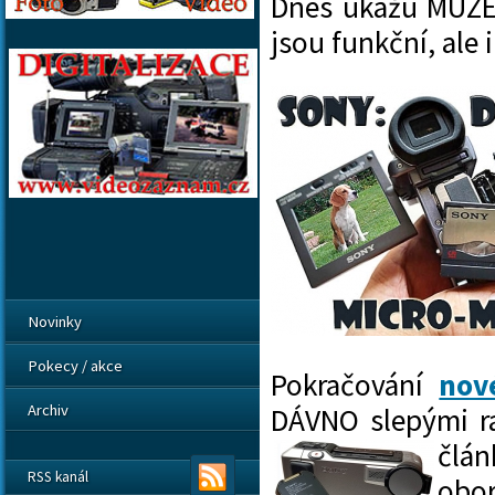
Dnes ukážu MUZEÁ
jsou funkční, ale
Novinky
Pokecy / akce
Pokračování
nov
Archiv
DÁVNO slepými r
člá
RSS kanál
obor