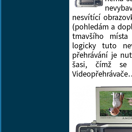
nevyba
nesvítící obrazov
(pohledám a dopl
tmavšího místa
logicky tuto n
přehrávání je n
šasi, čímž se 
Videopřehrávače