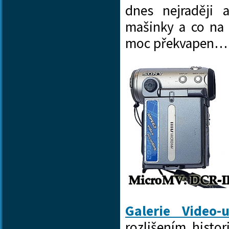
dnes nejraději 
mašinky a co na
moc překvapen
Galerie Video-
rozlišením hist