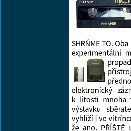
SHRŇME TO. Oba 
experimentální 
propad
přístr
předn
elektronický zá
k lítosti mnoha
výstavku sběrat
vyhlíží i ve vitrí
že ano. PŘÍŠTĚ 