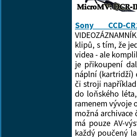
Sony CCD-C
VIDEOZÁZNAMNÍKE
klipů
, s tím, že j
videa - ale kompli
je přikoupení da
náplní (kartridží
či stroji napříkla
do loňského léta
ramenem vývoje od
možná archivace 
má pouze AV-výst
každý poučený la