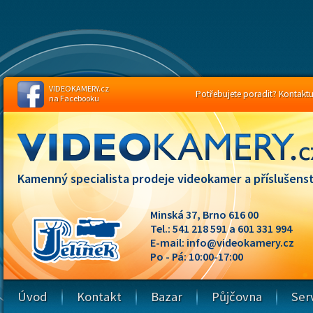
VIDEOKAMERY.cz
Potřebujete poradit? Kontaktuj
na Facebooku
Kamenný specialista prodeje videokamer a příslušenst
Minská 37, Brno 616 00
Tel.: 541 218 591 a 601 331 994
E-mail:
info@videokamery.cz
Po - Pá: 10:00-17:00
Úvod
Kontakt
Bazar
Půjčovna
Ser