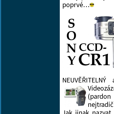
poprvé…
NEUVĚŘITELNÝ 
Videozá
(pardo
nejtradi
Jak jinak nazvat