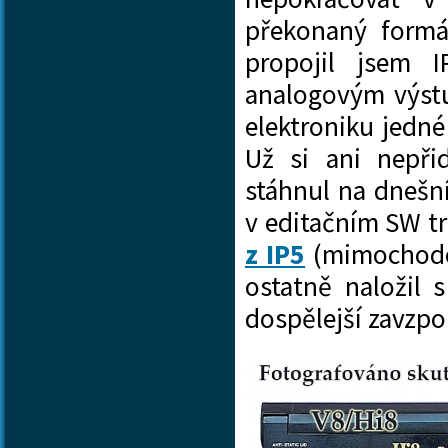
překonaný formá
propojil jsem 
analogovým výst
elektroniku jedné
Už si ani nepři
stáhnul na dnešn
v editačním SW tr
z IP5
(mimochod
ostatně naložil 
dospělejší zavzp