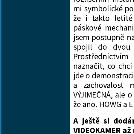
mi symbolické poc
že i takto letit
páskové mechani
jsem postupně na
spojil do dvou
Prostřednictví
naznačit, co chci
jde o demonstrac
a zachovalost 
VÝJIMEČNÁ, ale o 
že ano. HOWG a E
A ještě si dodá
VIDEOKAMER až 