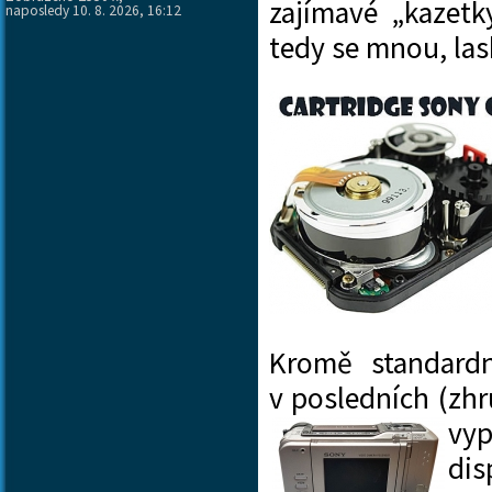
zajímavé „kazet
naposledy 10. 8. 2026, 16:12
tedy se mnou, la
Kromě standardn
v posledních (zhr
vyp
dis