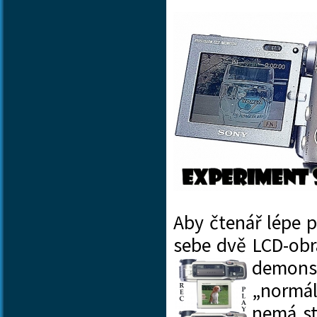
Aby čtenář lépe p
sebe dvě LCD-obr
demons
„normál
nemá st