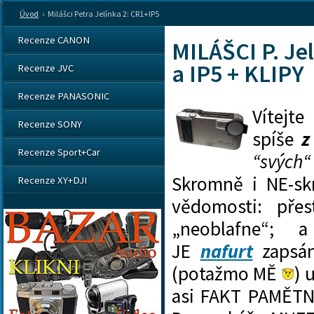
Úvod
›
Milášci Petra Jelínka 2: CR1+IP5
Recenze CANON
MILÁŠCI P. Je
a IP5 + KLIPY
Recenze JVC
Recenze PANASONIC
Vítejt
Recenze SONY
spíše
z
Recenze Sport+Car
“svých“
Skromně i NE-skr
Recenze XY+DJI
vědomosti: pře
„neoblafne“;
JE
nafurt
zapsán
(potažmo MĚ
) 
asi FAKT PAMĚTNÍK