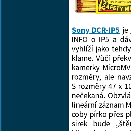
Sony DCR-IP5
je
INFO o IP5 a dá
vyhlíží jako tehd
klame. Vůči překv
kamerky MicroMV
rozměry, ale na
S rozměry 47 x 1
nečekaná. Obzvlá
lineární záznam 
coby pírko přes p
sirek bude „ště