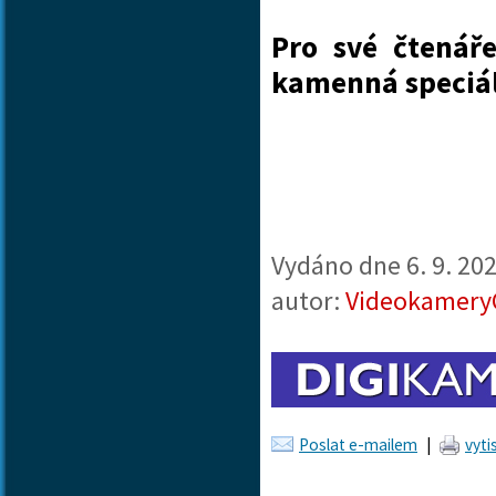
Pro své čtenáře
kamenná speciá
Vydáno dne
6. 9. 20
autor:
Videokamery
Poslat e-mailem
|
vyti