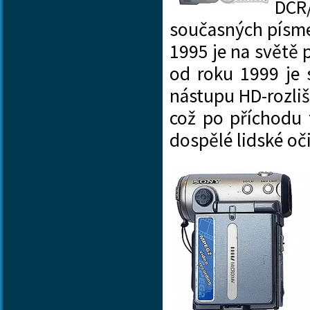
DCR
současných písmen
1995 je na světě 
od roku 1999 je 
nástupu HD-rozliš
což po příchodu
dospělé lidské oč