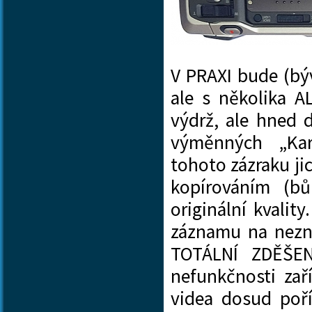
V PRAXI bude (bý
ale s několika A
výdrž, ale hned 
výměnných „Kart
tohoto zázraku ji
kopírováním (b
originální kvalit
záznamu na nezn
TOTÁLNÍ ZDĚŠEN
nefunkčnosti zař
videa dosud poří