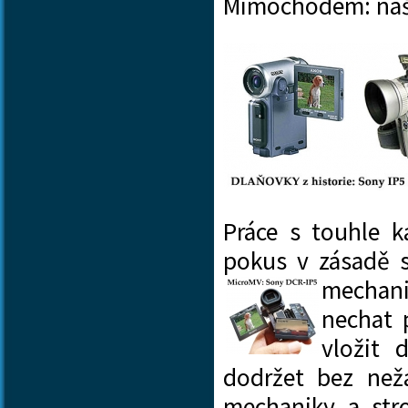
Mimochodem: na
Práce s touhle 
pokus v zásadě s
mechan
nechat 
vložit
dodržet bez nežá
mechaniky a stro