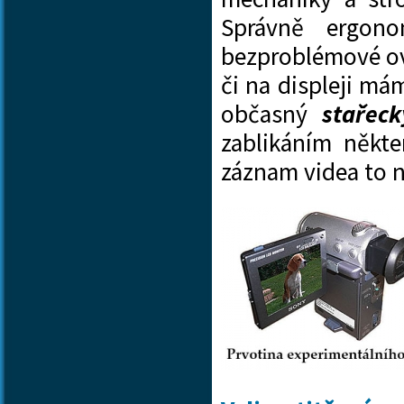
Správně ergono
bezproblémové ov
či na displeji m
občasný
stařeck
zablikáním někte
záznam videa to 