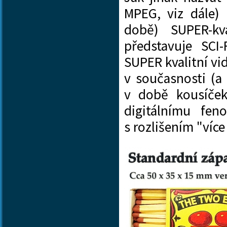
MPEG, viz dále) 
době) SUPER-kv
představuje SCI
SUPER kvalitní vid
v současnosti (a 
v době kousíček
digitálnímu fen
s rozlišením "víc