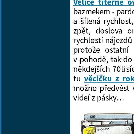
Velice titěrné 
bazmekem - pardo
a šílená rychlos
zpět, doslova o
rychlosti nájezdů
protože ostatní
v pohodě, tak do 
někdejších 70tis
tu
věcičku z ro
možno předvést v
videí z pásky…