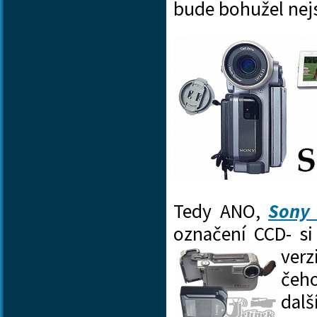
bude bohužel nej
Tedy ANO,
Sony
označení CCD- si
verz
čeho
dalš