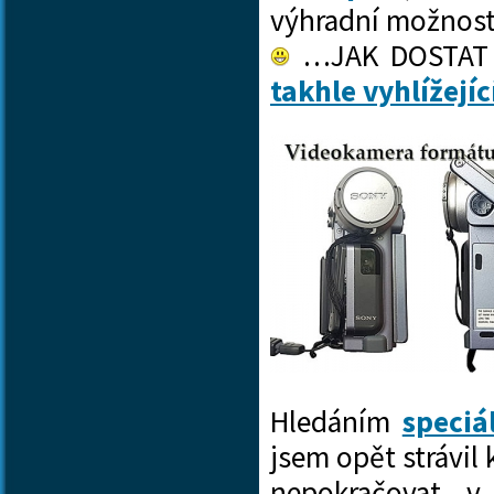
výhradní možností
…JAK DOSTAT V
takhle vyhlížejíc
Hledáním
speciá
jsem opět strávil
nepokračovat v