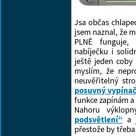
Jsa občas chlape
jsem naznal, že 
PLNĚ funguje,
nabíječku i soli
ještě jeden coby
myslím, že nepro
neuvěřitelný str
posuvný vypína
funkce zapínám a 
Nahoru výklopn
podsvětlení“
a j
přestože by třeb