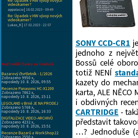
Re: Úpadek v HW vývoji nových
videokamer?
|
appalacio
18.02.2023 - 09:49
Re: Úpadek v HW vývoji nových
videokamer?
|
Lukas_K
17.02.2023 - 22:57
SONY CCD-CR1
je
jednoho z nejvě
Bossů celé oboro
Nejčtenější články za 6 měsíců
totiž NENÍ
stand
Bazarový čtvrtletník - 1/2026
Zobrazeno 9950 x,
kazety do mechan
naposledy 10. 8. 2026, 09:55
Recenze Panasonic HC-X1200
karta, ALE NĚCO 
Zobrazeno 7862 x,
naposledy 10. 8. 2026, 15:11
i obdivných recen
LEGOLAND v Brně JE NA PRODEJ
Zobrazeno 5768 x,
CARTRIDGE
- tak
naposledy 10. 8. 2026, 16:33
DIGITALIZACE VIDEO-ARCHIVŮ
představit takovo
Zobrazeno 4232 x,
naposledy 10. 8. 2026, 15:51
…? Jednoduše (a
Recenze Bazarů a WorkShop22
Zobrazeno 2550 x,