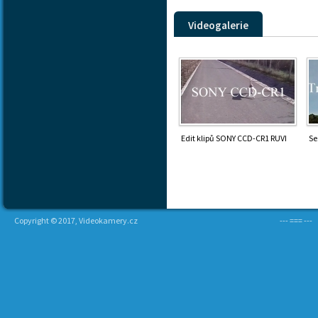
Videogalerie
(aktivní
záložka)
Edit klipů SONY CCD-CR1 RUVI
Se
Copyright © 2017, Videokamery.cz
--- === ---