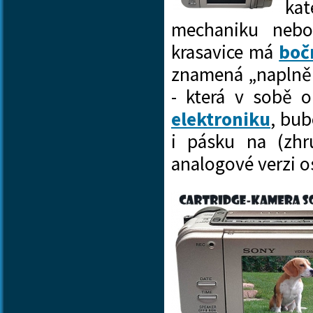
ka
mechaniku nebo
krasavice má
boč
znamená „naplněn
- která v sobě 
elektroniku
, bub
i pásku na (zhr
analogové verzi 