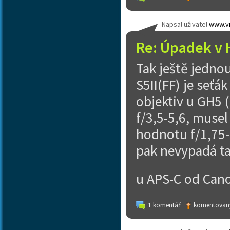
Napsal uživatel
www.vi
Re: Úpadek v 
Tak ještě jedno
S5II(FF) je seťá
objektiv u GH5 
f/3,5-5,6, musel
hodnotu f/1,75-2
pak nevypadá ta
u APS-C od Cano
1 komentář
komentovaný