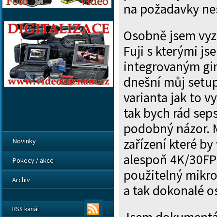
na požadavky ne
Osobně jsem vyzk
Fuji s kterými js
integrovaným g
dnešní můj setup
varianta jak to vy
tak bych rád seps
podobný názor. 
zařízení které 
Novinky
alespoň 4K/30FPS
Pokecy / akce
použitelný mikro
Archiv
a tak dokonalé os
RSS kanál