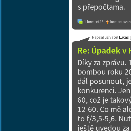
s přepočtama.
1 komentář
komentovaný
Napsal uživatel
Lukas
[
Re: Úpadek v 
Díky za zprávu. 
bombou roku 202
dál posunout, je
konkurenci. Jen
60, což je takov
12-60. Co mě al
to f/3,5-5,6. Nut
ještě uvedou za