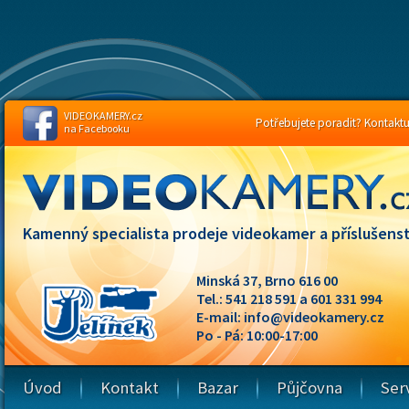
VIDEOKAMERY.cz
Potřebujete poradit? Kontaktuj
na Facebooku
Kamenný specialista prodeje videokamer a příslušenst
Minská 37, Brno 616 00
Tel.: 541 218 591 a 601 331 994
E-mail:
info@videokamery.cz
Po - Pá: 10:00-17:00
Úvod
Kontakt
Bazar
Půjčovna
Ser