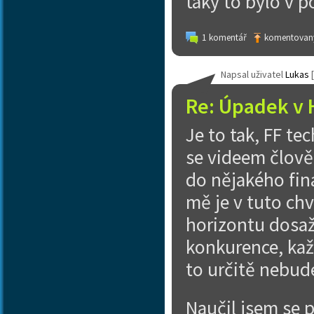
taky to bylo v p
1 komentář
komentovaný
Napsal uživatel
Lukas
[
Re: Úpadek v 
Je to tak, FF te
se videem člověk
do nějakého fin
mě je v tuto chv
horizontu dosaž
konkurence, ka
to určitě nebud
Naučil jsem se p