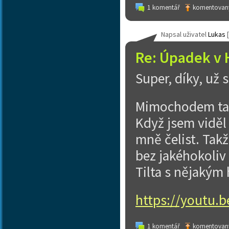
1 komentář
komentovaný
Napsal uživatel
Lukas
[
Re: Úpadek v 
Super, díky, už
Mimochodem ta S
Když jsem viděl 
mně čelist. Tak
bez jakéhokoliv 
Tilta s nějakým 
https://youtu
1 komentář
komentovaný