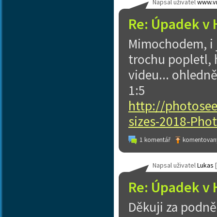
Napsal uživatel
www.vi
Re: Úpadek v 
Mimochodem, i 
trochu popletl, 
videu... ohledn
1:5
http://photose
sizes-2018-Phot
1 komentář
komentovaný
Napsal uživatel
Lukas
[
Re: Úpadek v 
Děkuji za podně