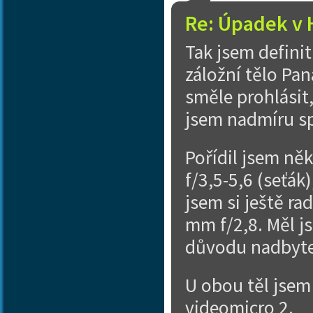
Re: Úpadek v 
Tak jsem definit
záložní tělo Pa
směle prohlásit
jsem nadmíru s
Pořídil jsem ně
f/3,5-5,6 (seťák
jsem si ještě ra
mm f/2,8. Měl j
důvodu nadbyteč
U obou těl jsem
videomicro 2.