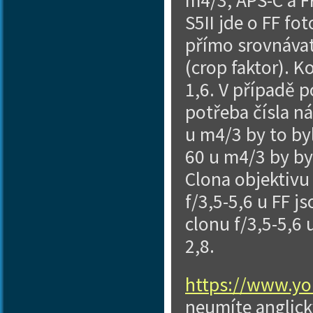
m4/3, APS-C a FF
S5II jde o FF fot
přímo srovnávat
(crop faktor). K
1,6. V případě p
potřeba čísla ná
u m4/3 by to by
60 u m4/3 by by
Clona objektivu 
f/3,5-5,6 u FF 
clonu f/3,5-5,6 
2,8.
https://www.y
neumíte anglick