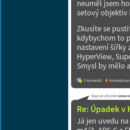
neuměl jsem ho 
setový objektiv 
Zkusíte se pusti
kdybychom to př
nastavení šířky 
HyperView, Supe
Smysl by mělo a
1 komentář
komentovaný
Napsal uživatel
www.vi
Re: Úpadek v 
Já jen uvedu n