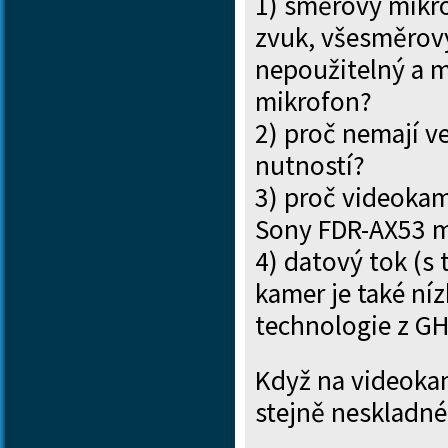
1) směrový mikro
zvuk, všesměrový
nepoužitelný a m
mikrofon?
2) proč nemají ve
nutností?
3) proč videokam
Sony FDR-AX53 m
4) datový tok (s
kamer je také ní
technologie z G
Když na videokam
stejně neskladné