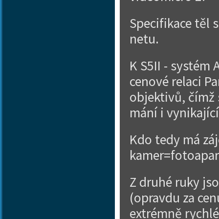
Specifikace těl
netu.
K S5II - systém 
cenové relaci Pa
objektivů, čímž 
mání i vynikajíc
Kdo tedy má záj
kamer=fotoapará
Z druhé ruky js
(opravdu za cenu
extrémně rychlé 