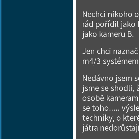
Nechci nikoho o
rád pořídil jako
jako kameru B.
Jen chci naznač
m4/3 systémem 
Nedávno jsem se
jsme se shodli, 
osobě kameraman
se toho..... výs
techniky, o kter
játra nedorůstaj