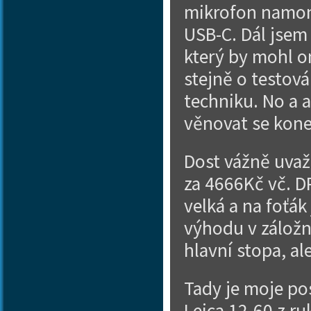
mikrofon namon
USB-C. Dál jsem
který by mohl om
stejně o testov
techniku. No a a
věnovat se kone
Dost vážně uvaž
za 4666Kč vč. 
velká a na foťák
výhodu v záložní
hlavní stopa, al
Tady je moje po
Leica 12-60 z r