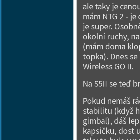
ale taky je cen
mám NTG 2 - je d
je super. Osobn
okolní ruchy, n
(mám doma klopá
topka). Dnes se
Wireless GO II.
Na S5II se teď b
Pokud nemáš rád
stabilitu (když 
gimbal), dáš le
kapsičku, dost u