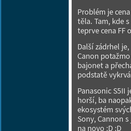
Problém je cena
těla. Tam, kde 
teprve cena FF o
Další zádrhel je
Canon potažmo S
bajonet a přechá
podstatě vykrvá
Panasonic S5II j
horší, ba naopa
ekosystém svých 
Sony, Cannon s 
na novo :D :D