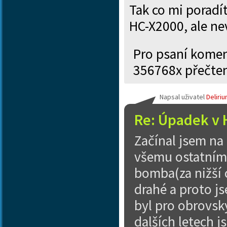
Tak co mi poradí
HC-X2000, ale ne
Pro psaní kome
356768x přečte
Napsal uživatel
Deliri
Re: Úpadek v 
Začínal jsem na
všemu ostatnímu
bomba(za nižší c
drahé a proto j
byl pro obrovsk
dalších letech j