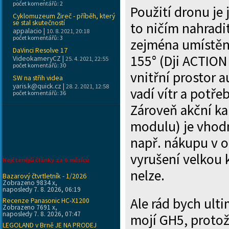
počet komentářů: 2
Použití dronu je 
Cyklomuzeum Žireč - příběh, který
se stal skutečností
to ničím nahradit
appalacio
|
10. 8. 2021, 20:18
počet komentářů: 3
zejména umístěné
DaVinci Resolve 17
155° (Dji ACTION 
VideokameryCZ
|
25. 4. 2021, 22:55
počet komentářů: 30
vnitřní prostor a
SW na střih videa
yaris.k@quick.cz
|
28. 2. 2021, 12:58
vadí vítr a potře
počet komentářů: 36
Zároveň akční ka
modulu) je vhod
např. nákupu v 
vyrušení velkou 
Nejčtenější články za 6 měsíců
nelze.
Bazarový čtvrtletník - 1/2026
Zobrazeno 9834 x,
naposledy 7. 8. 2026, 06:19
Ale rád bych ult
Recenze Panasonic HC-X1200
Zobrazeno 7691 x,
naposledy 7. 8. 2026, 07:47
mojí GH5, proto
LEGOLAND v Brně JE NA PRODEJ