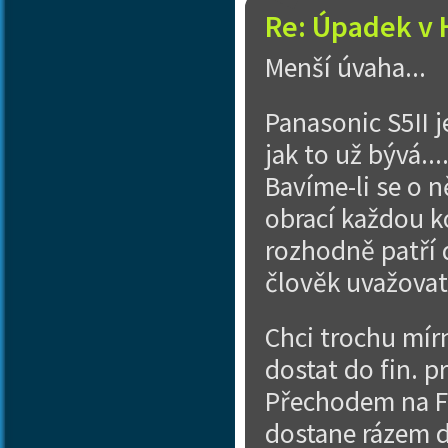
Re: Úpadek v 
Menší úvaha...
Panasonic S5II j
jak to už bývá..
Bavíme-li se o n
obrací každou ko
rozhodně patří 
člověk uvažovat
Chci trochu mír
dostat do fin. 
Přechodem na FF 
dostane rázem d