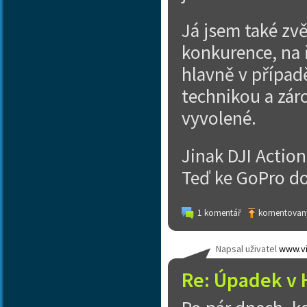
Já jsem také zvě
konkurence, na 
hlavně v případ
technikou a záro
vyvolené.
Jinak DJI Actio
Teď ke GoPro do
1 komentář
komentovaný
Napsal uživatel
www.vi
Re: Úpadek v 