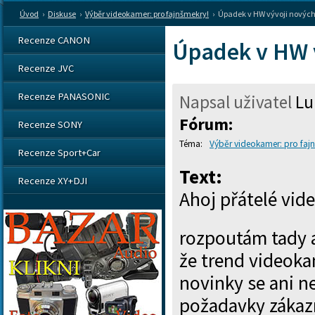
Úvod
›
Diskuse
›
Výběr videokamer: pro fajnšmekry!
›
Úpadek v HW vývoji novýc
Recenze CANON
Úpadek v HW 
Recenze JVC
Recenze PANASONIC
Napsal uživatel
Lu
Fórum:
Recenze SONY
Výběr videokamer: pro faj
Recenze Sport+Car
Text:
Recenze XY+DJI
Ahoj přátelé vid
rozpoutám tady a
že trend videoka
novinky se ani n
požadavky zákazn