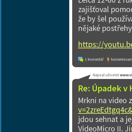
zajišťoval pomoc
že by šel použív
nějaké postřehy,
https://youtu.
1 komentář
komentovaný
Napsal uživatel
www.vi
Re: Úpadek v 
Mrkni na video 
v=2zreEdtgq4c
jdou sehnat a je
VideoMicro II. J