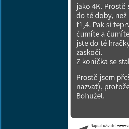
jako 4K. Prostě 
do té doby, než 
f1,4. Pak si te
čumíte a čumíte
jste do té hračk
zaskočí.
Z koníčka se sta
Prostě jsem pře
nazvat), protože
Bohužel.
Napsal uživatel
www.vi