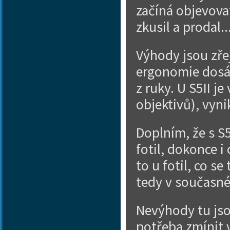
začíná objevovat.
zkusil a prodal.
Výhody jsou zře
ergonomie dosáh
z ruky. U S5II je
objektivů), vyni
Doplním, že s S5
fotil, dokonce i
to u fotil, co se
tedy v současné
Nevýhody tu jsou
potřeba zmínit 