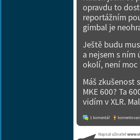
opravdu to dost
reportážním použ
gimbal je neohr
Ještě budu mus
a nejsem s ním 
okolí, není moc 
Máš zkušenost s
MKE 600? Ta 600
vidím v XLR. Ma
1 komentář
komentovaný
Napsal uživatel
www.vi