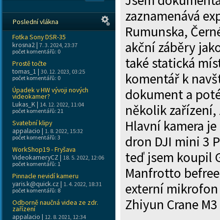
Jsem dokumentár
zaznamenává exp
Poslední vlákna
Rumunska, Černé 
Fotka Sony DSR-35
akční záběry jak
krosna2
|
7. 3. 2024, 23:37
počet komentářů: 0
také statická mís
Prostě točte
tomas_1
|
30. 12. 2023, 03:25
komentář k navšt
počet komentářů: 0
Úpadek v HW vývoji nových
dokument a poté
videokamer?
Lukas_K
|
14. 12. 2022, 11:04
několik zařízení,
počet komentářů: 21
Hlavní kamera je
Svatební klipy
appalacio
|
1. 8. 2022, 15:32
dron DJI mini 3 
počet komentářů: 3
WorkShop19 - Fryšava
teď jsem koupil 
VideokameryCZ
|
18. 5. 2022, 12:06
počet komentářů: 1
Manfrotto befree
Pinnacle nevidí kameru
yaris.k@quick.cz
|
1. 4. 2022, 18:31
externí mikrofon
počet komentářů: 8
Zhiyun Crane M3
Odborně naučná videa ze zdr.
zařízení
appalacio
|
12. 8. 2021, 12:34