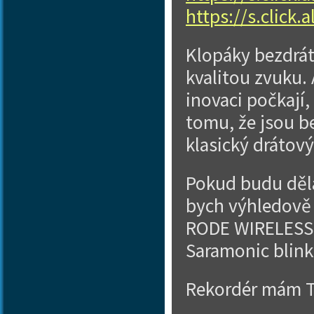
https://s.click
Klopáky bezdrát
kvalitou zvuku. 
inovaci počkají,
tomu, že jsou b
klasický drátový
Pokud budu děla
bych výhledově 
RODE WIRELESS 
Saramonic blink
Rekordér mám T