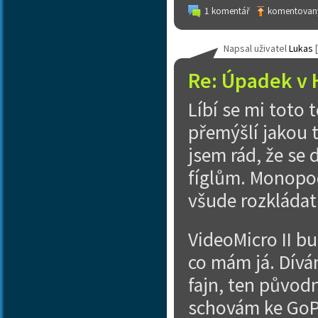
1 komentář
komentovaný
Napsal uživatel
Lukas
[
Re: Úpadek v 
Líbí se mi toto
přemýšlí jakou t
jsem rád, že se
fíglům. Monopod 
všude rozkládat
VideoMicro II b
co mám já. Dívá
fajn, ten původn
schovám ke GoPr