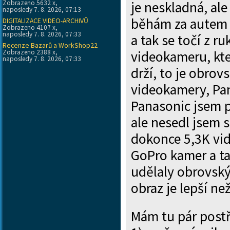
Zobrazeno 5632 x,
je neskladná, al
naposledy 7. 8. 2026, 07:13
běhám za autem d
DIGITALIZACE VIDEO-ARCHIVŮ
Zobrazeno 4107 x,
naposledy 7. 8. 2026, 07:33
a tak se točí z r
Recenze Bazarů a WorkShop22
Zobrazeno 2388 x,
videokameru, kte
naposledy 7. 8. 2026, 07:33
drží, to je obrov
videokamery, Pa
Panasonic jsem p
ale nesedl jsem 
dokonce 5,3K vid
GoPro kamer a ta
udělaly obrovský 
obraz je lepší n
Mám tu pár postř