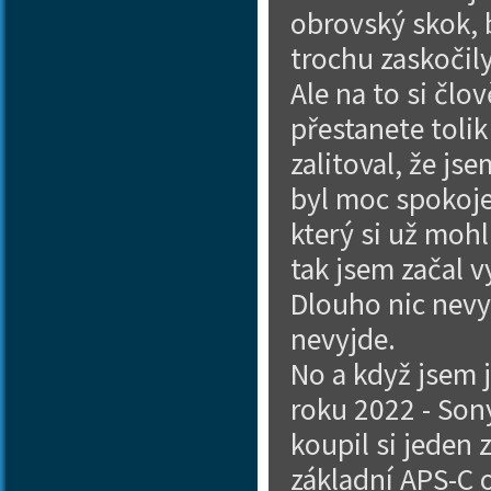
obrovský skok, 
trochu zaskočily
Ale na to si člo
přestanete tolik
zalitoval, že jse
byl moc spokoje
který si už mohl
tak jsem začal 
Dlouho nic nevy
nevyjde.
No a když jsem 
roku 2022 - Son
koupil si jeden 
základní APS-C o