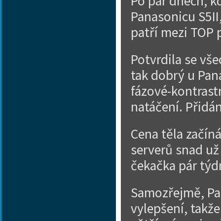
Po pár dnech, kd
Panasonicu S5II,
patří mezi TOP p
Potvrdila se vše
tak dobrý u Pan
fázové-kontrast
natáčení. Přidán
Cena těla začíná
serverů snad už 
čekačka pár týd
Samozřejmě, Pan
vylepšení, takže